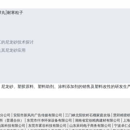
弹丸|耐寒粒子
工的尼龙砂技术探讨
及其尼龙砂应用
、尼龙砂、塑胶原料、塑料助剂、涂料添加剂的销售及塑料改性的研发生
分公司
|
安阳市新风尚广告传媒有限公司
|
三门峡北阳软籽石榴家庭农场
|
慧郢精密
所（普通合伙）
|
东莞市仟净环保设备有限公司
|
湖南省宏创精典建材有限公司
|
上海
包装科技有限公司
|
东莞市雾谷科技有限公司
|
山东呆码电子商务有限公司
|
宁波卓仁