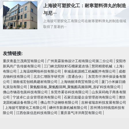
上海骏可塑胶化工：耐寒塑料弹丸的制造
与尼···
上海骏可塑胶化工有限公司在耐寒塑料弹丸的制造领域
取得了显著的···
友情链接:
重庆青盈兰茂商贸有限公司
|
广州美霖装饰设计工程有限公司第二分公司
|
安阳市
新风尚广告传媒有限公司
|
三门峡北阳软籽石榴家庭农场
|
慧郢精密机械（上海）
有限公司
|
上海温锴网络科技有限公司
|
阜城县航源精工机械配件有限公司
|
成都
吉物科技有限公司
|
北京仁增医学研究所（普通合伙）
|
东莞市仟净环保设备有限
公司
|
湖南省宏创精典建材有限公司
|
上海纳丽泽商贸有限公司
|
厦门小米嫁日婚
礼策划有限公司
|
聚氨酯筛板_聚氨酯筛网_聚氨酯高频筛网_首矿科技有限公司
|
佛山市镝蓓包装科技有限公司
|
东莞市雾谷科技有限公司
|
山东呆码电子商务有限
公司
|
宁波卓仁企业管理咨询有限公司
|
石家庄励凝企业管理咨询有限公司
|
潍坊
龙固机械设备有限公司
|
佛山市汴达钢铁有限公司
|
吉林省瑞农科技发展有限公司
|
上海骏可塑胶化工有限公司
|
嵊州市新康机械有限公司
|
苏州博尔特线缆科技有
限公司
|
江西创泉信息科技有限公司
|
重庆喜气洋洋商贸有限公司
|