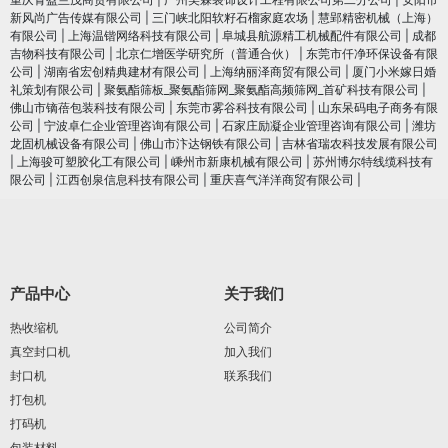
新风尚广告传媒有限公司
|
三门峡北阳软籽石榴家庭农场
|
慧郢精密机械（上海）
有限公司
|
上海温锴网络科技有限公司
|
阜城县航源精工机械配件有限公司
|
成都
吉物科技有限公司
|
北京仁增医学研究所（普通合伙）
|
东莞市仟净环保设备有限
公司
|
湖南省宏创精典建材有限公司
|
上海纳丽泽商贸有限公司
|
厦门小米嫁日婚
礼策划有限公司
|
聚氨酯筛板_聚氨酯筛网_聚氨酯高频筛网_首矿科技有限公司
|
佛山市镝蓓包装科技有限公司
|
东莞市雾谷科技有限公司
|
山东呆码电子商务有限
公司
|
宁波卓仁企业管理咨询有限公司
|
石家庄励凝企业管理咨询有限公司
|
潍坊
龙固机械设备有限公司
|
佛山市汴达钢铁有限公司
|
吉林省瑞农科技发展有限公司
|
上海骏可塑胶化工有限公司
|
嵊州市新康机械有限公司
|
苏州博尔特线缆科技有
限公司
|
江西创泉信息科技有限公司
|
重庆喜气洋洋商贸有限公司
|
产品中心
关于我们
热收缩机
公司简介
真空封口机
加入我们
封口机
联系我们
打包机
打码机
包装材料