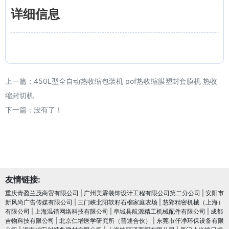
详细信息
上一篇：
450L型全自动热收缩包装机 pof热收缩膜塑封套膜机 热收
缩封切机
下一篇：没有了！
友情链接:
重庆青盈兰茂商贸有限公司
|
广州美霖装饰设计工程有限公司第二分公司
|
安阳市
新风尚广告传媒有限公司
|
三门峡北阳软籽石榴家庭农场
|
慧郢精密机械（上海）
有限公司
|
上海温锴网络科技有限公司
|
阜城县航源精工机械配件有限公司
|
成都
吉物科技有限公司
|
北京仁增医学研究所（普通合伙）
|
东莞市仟净环保设备有限