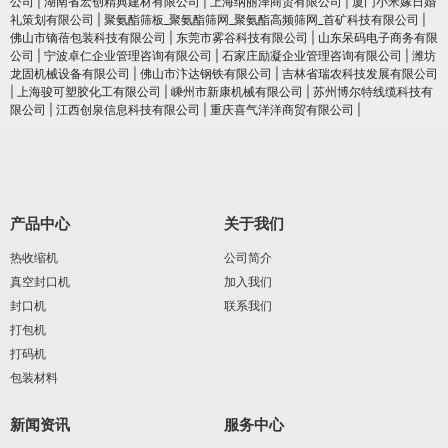
公司
|
湖南省宏创精典建材有限公司
|
上海纳丽泽商贸有限公司
|
厦门小米嫁日婚
礼策划有限公司
|
聚氨酯筛板_聚氨酯筛网_聚氨酯高频筛网_首矿科技有限公司
|
佛山市镝蓓包装科技有限公司
|
东莞市雾谷科技有限公司
|
山东呆码电子商务有限
公司
|
宁波卓仁企业管理咨询有限公司
|
石家庄励凝企业管理咨询有限公司
|
潍坊
龙固机械设备有限公司
|
佛山市汴达钢铁有限公司
|
吉林省瑞农科技发展有限公司
|
上海骏可塑胶化工有限公司
|
嵊州市新康机械有限公司
|
苏州博尔特线缆科技有
限公司
|
江西创泉信息科技有限公司
|
重庆喜气洋洋商贸有限公司
|
产品中心
关于我们
热收缩机
公司简介
真空封口机
加入我们
封口机
联系我们
打包机
打码机
包装材料
新闻资讯
服务中心