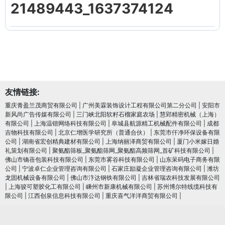
21489443_1637374124
友情链接:
重庆青盈兰茂商贸有限公司
|
广州美霖装饰设计工程有限公司第二分公司
|
安阳市
新风尚广告传媒有限公司
|
三门峡北阳软籽石榴家庭农场
|
慧郢精密机械（上海）
有限公司
|
上海温锴网络科技有限公司
|
阜城县航源精工机械配件有限公司
|
成都
吉物科技有限公司
|
北京仁增医学研究所（普通合伙）
|
东莞市仟净环保设备有限
公司
|
湖南省宏创精典建材有限公司
|
上海纳丽泽商贸有限公司
|
厦门小米嫁日婚
礼策划有限公司
|
聚氨酯筛板_聚氨酯筛网_聚氨酯高频筛网_首矿科技有限公司
|
佛山市镝蓓包装科技有限公司
|
东莞市雾谷科技有限公司
|
山东呆码电子商务有限
公司
|
宁波卓仁企业管理咨询有限公司
|
石家庄励凝企业管理咨询有限公司
|
潍坊
龙固机械设备有限公司
|
佛山市汴达钢铁有限公司
|
吉林省瑞农科技发展有限公司
|
上海骏可塑胶化工有限公司
|
嵊州市新康机械有限公司
|
苏州博尔特线缆科技有
限公司
|
江西创泉信息科技有限公司
|
重庆喜气洋洋商贸有限公司
|