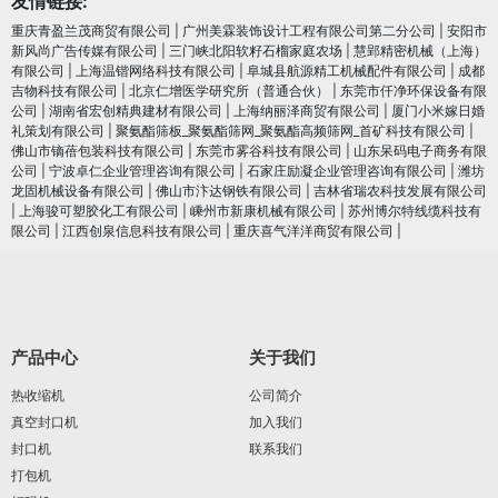
友情链接:
重庆青盈兰茂商贸有限公司
|
广州美霖装饰设计工程有限公司第二分公司
|
安阳市
新风尚广告传媒有限公司
|
三门峡北阳软籽石榴家庭农场
|
慧郢精密机械（上海）
有限公司
|
上海温锴网络科技有限公司
|
阜城县航源精工机械配件有限公司
|
成都
吉物科技有限公司
|
北京仁增医学研究所（普通合伙）
|
东莞市仟净环保设备有限
公司
|
湖南省宏创精典建材有限公司
|
上海纳丽泽商贸有限公司
|
厦门小米嫁日婚
礼策划有限公司
|
聚氨酯筛板_聚氨酯筛网_聚氨酯高频筛网_首矿科技有限公司
|
佛山市镝蓓包装科技有限公司
|
东莞市雾谷科技有限公司
|
山东呆码电子商务有限
公司
|
宁波卓仁企业管理咨询有限公司
|
石家庄励凝企业管理咨询有限公司
|
潍坊
龙固机械设备有限公司
|
佛山市汴达钢铁有限公司
|
吉林省瑞农科技发展有限公司
|
上海骏可塑胶化工有限公司
|
嵊州市新康机械有限公司
|
苏州博尔特线缆科技有
限公司
|
江西创泉信息科技有限公司
|
重庆喜气洋洋商贸有限公司
|
产品中心
关于我们
热收缩机
公司简介
真空封口机
加入我们
封口机
联系我们
打包机