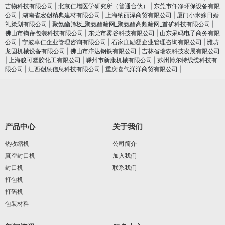
吉物科技有限公司
|
北京仁增医学研究所（普通合伙）
|
东莞市仟净环保设备有限
公司
|
湖南省宏创精典建材有限公司
|
上海纳丽泽商贸有限公司
|
厦门小米嫁日婚
礼策划有限公司
|
聚氨酯筛板_聚氨酯筛网_聚氨酯高频筛网_首矿科技有限公司
|
佛山市镝蓓包装科技有限公司
|
东莞市雾谷科技有限公司
|
山东呆码电子商务有限
公司
|
宁波卓仁企业管理咨询有限公司
|
石家庄励凝企业管理咨询有限公司
|
潍坊
龙固机械设备有限公司
|
佛山市汴达钢铁有限公司
|
吉林省瑞农科技发展有限公司
|
上海骏可塑胶化工有限公司
|
嵊州市新康机械有限公司
|
苏州博尔特线缆科技有
限公司
|
江西创泉信息科技有限公司
|
重庆喜气洋洋商贸有限公司
|
产品中心
关于我们
热收缩机
公司简介
真空封口机
加入我们
封口机
联系我们
打包机
打码机
包装材料