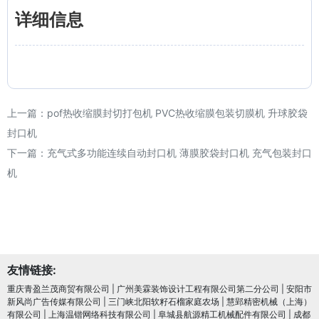
详细信息
上一篇：
pof热收缩膜封切打包机 PVC热收缩膜包装切膜机 升球胶袋
封口机
下一篇：
充气式多功能连续自动封口机 薄膜胶袋封口机 充气包装封口
机
友情链接:
重庆青盈兰茂商贸有限公司
|
广州美霖装饰设计工程有限公司第二分公司
|
安阳市
新风尚广告传媒有限公司
|
三门峡北阳软籽石榴家庭农场
|
慧郢精密机械（上海）
有限公司
|
上海温锴网络科技有限公司
|
阜城县航源精工机械配件有限公司
|
成都